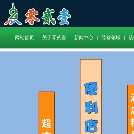
网站首页
|
关于零贰壹
|
新闻中心
|
经营领域
|
店