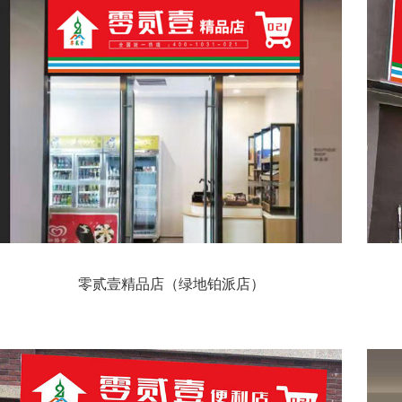
零贰壹精品店（绿地铂派店）